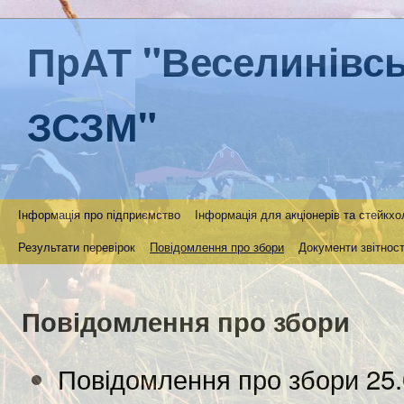
ПрАТ "Веселинівс
ЗСЗМ"
Інформація про підприємство
Інформація для акціонерів та стейкхо
Результати перевірок
Повідомлення про збори
Документи звітност
Повідомлення про збори
Повідомлення про збори 25.