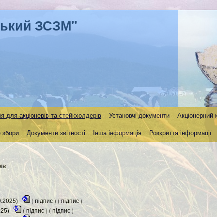
ський ЗСЗМ"
я для акціонерів та стейкхолдерів
Установчі документи
Акціонерний 
 збори
Документи звітності
Інша інформація
Розкриття інформації
ів
9.2025)
(
підпис
) (
підпис
)
025)
(
підпис
) (
підпис
)