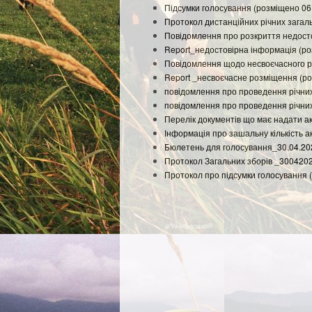
Підсумки голосування (розміщено 06
Протокол дистанційних річних загаль
Повідомлення про розкриття недосто
Report_недостовірна інформація (р
Повідомлення щодо несвоєчасного ро
Report _несвоєчасне розміщення (р
повідомлення про проведення річних
повідомлення про проведення річних
Перелік документів що має надати а
Інформація про зашальну кількість а
Бюлетень для голосування_30.04.20
Протокол Загальних зборів _300420
Протокол про підсумки голосування 