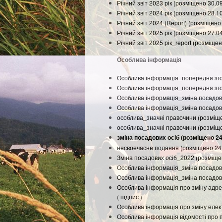
Річний звіт 2023 рік (розміщено 30.0
Річний звіт 2024 рік (розміщено 28.1
Річний звіт 2024 (Report) (розміщено
Річний звіт 2025 рік (розміщено 27.0
Річний звіт 2025 рік_report (розміще
Особлива інформація
Особлива інформація_попередня зго
Особлива інформація_попередня зго
Особлива інформація_зміна посадови
Особлива інформація_зміна посадови
особлива_значні правочини (розміщ
особлива_значні правочини (розміщ
зміна посадових осіб (розміщено 24
несвоечасне подання (розміщено 24
Зміна посадових осіб_2022 (розміще
Особлива інформація_зміна посадови
Особлива інформація_зміна посадови
Особлива інформація про зміну адрес
(
підпис
)
Особлива інформація про зміну елект
Особлива інформація відомості про 