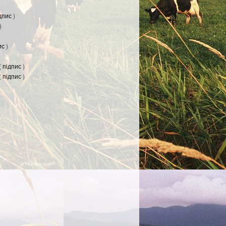
дпис
)
)
ис
)
(
підпис
)
(
підпис
)