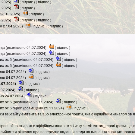
9.2025)
(
підпис
) (
підпис
)
0.2025)
(
підпис
)
 28.10.2025)
(
підпис
)
4.2025)
(
підпис
) (
підпис
)
но 27.04.2026)
(
підпис
) (
підпис
)
да (розміщено 04.07.2024)
(
підпис
)
да (розміщено 04.07.2024)
(
підпис
)
х осіб (розміщено 04.07.2024)
(
підпис
)
х осіб (розміщено 04.07.2024)
(
підпис
)
ено 04.07.2024)
(
підпис
)
ено 04.07.2024)
(
підпис
)
.07.2024)
(
підпис
)
.07.2024)
(
підпис
)
но 24.07.2024)
(
підпис
)
х осіб (розміщено 25.11.2024)
(
підпис
)
х осіб report (розміщено 25.11.2024)
(
підпис
)
и вебсайту емітента та/або електронної пошти, яка є офіційним каналом зв`я
ронної пошти, яка є офіційним каналом зв`язку з емітентом_report (розміщен
прийняття рішення про попереднє надання згоди на вчинення значних правоч