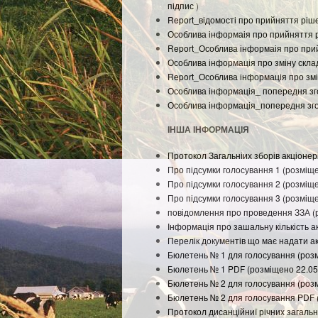
підпис
)
Report_відомості про прийняття ріш
Особлива інформаія про прийняття р
Report_Особлива інформаія про прий
Особлива інформація про зміну скла
Report_Особлива інформація про змі
Особлива інформація_ попередня зг
Особлива інформація_попередня згод
ІНША ІНФОРМАЦІЯ
Протокол Загальніих зборів акціонер
Про підсумки голосування 1 (розміщ
Про підсумки голосування 2 (розміщ
Про підсумки голосування 3 (розміщ
повідомлення про проведення ЗЗА (
Інформація про зашальну кількість а
Перелік документів що має надати а
Бюлетень № 1 для голосування (роз
Бюлетень № 1 PDF (розміщено 22.05
Бюлетень № 2 для голосування (роз
Бюлетень № 2 для голосування PDF 
Протокол дисанційниї річних загальн