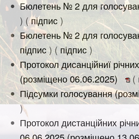
Бюлетень № 2 для голосува
) (
підпис
)
Бюлетень № 2 для голосува
підпис
) (
підпис
)
Протокол дисанційниї річних
(розміщено 06.06.2025)
(
Підсумки голосування (розм
)
Протокол дистанційних річни
06.06.2025 (розміщено 13.0