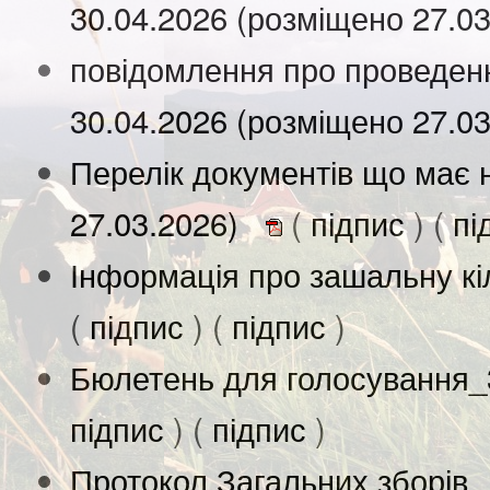
30.04.2026 (розміщено 27.0
повідомлення про проведенн
30.04.2026 (розміщено 27.0
Перелік документів що має 
27.03.2026)
(
підпис
) (
пі
Інформація про зашальну кіл
(
підпис
) (
підпис
)
Бюлетень для голосування_3
підпис
) (
підпис
)
Протокол Загальних зборів 