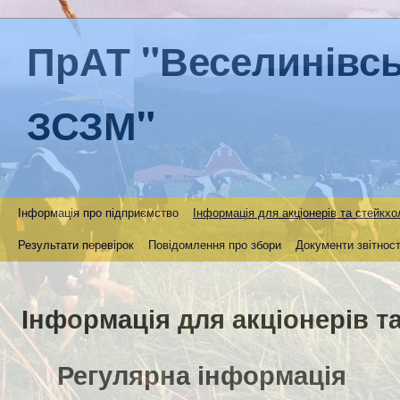
ПрАТ "Веселинівс
ЗСЗМ"
Інформація про підприємство
Інформація для акціонерів та стейкхо
Результати перевірок
Повідомлення про збори
Документи звітност
Інформація для акціонерів т
Регулярна інформація