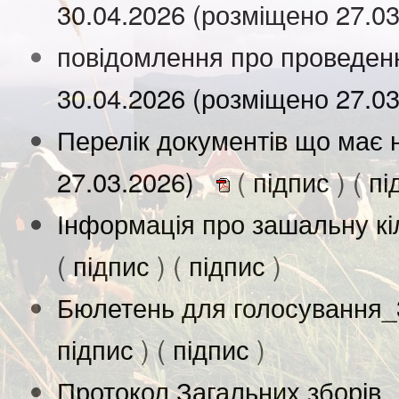
30.04.2026 (розміщено 27.0
повідомлення про проведенн
30.04.2026 (розміщено 27.0
Перелік документів що має 
27.03.2026)
(
підпис
) (
пі
Інформація про зашальну кіл
(
підпис
) (
підпис
)
Бюлетень для голосування_3
підпис
) (
підпис
)
Протокол Загальних зборів 