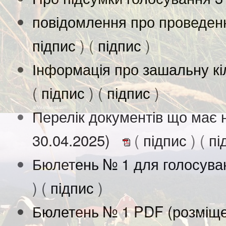
повідомлення про проведен
підпис
) (
підпис
)
Інформація про зашальну кіл
(
підпис
) (
підпис
)
Перелік документів що має 
30.04.2025)
(
підпис
) (
пі
Бюлетень № 1 для голосува
) (
підпис
)
Бюлетень № 1 PDF (розміще