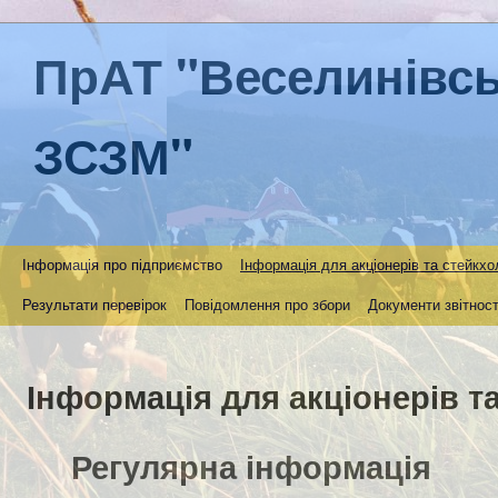
ПрАТ "Веселинівс
ЗСЗМ"
Інформація про підприємство
Інформація для акціонерів та стейкхо
Результати перевірок
Повідомлення про збори
Документи звітност
Інформація для акціонерів т
Регулярна інформація