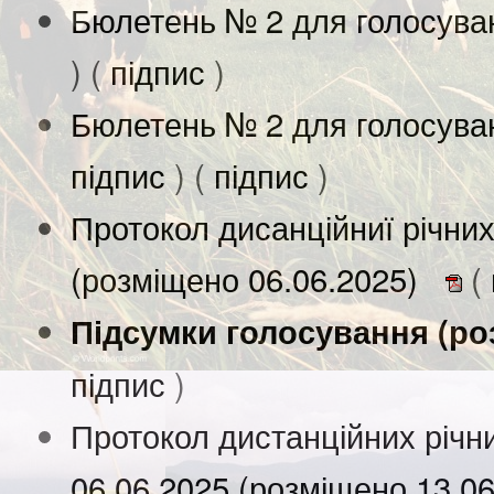
Бюлетень № 2 для голосува
) (
підпис
)
Бюлетень № 2 для голосува
підпис
) (
підпис
)
Протокол дисанційниї річних
(розміщено 06.06.2025)
(
Підсумки голосування (ро
підпис
)
Протокол дистанційних річни
06.06.2025 (розміщено 13.0