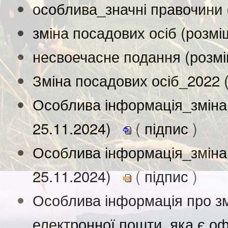
особлива_значні правочини 
зміна посадових осіб (розм
несвоечасне подання (розм
Зміна посадових осіб_2022 
Особлива інформація_зміна
25.11.2024)
(
підпис
)
Особлива інформація_зміна 
25.11.2024)
(
підпис
)
Особлива інформація про зм
електронної пошти, яка є оф