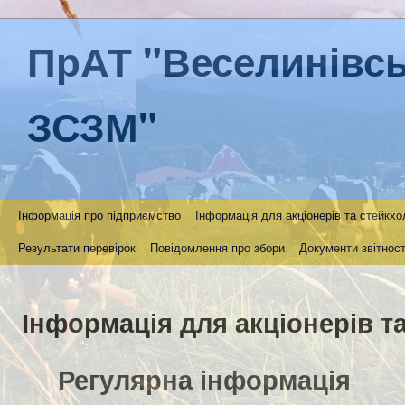
ПрАТ "Веселинівс
ЗСЗМ"
Інформація про підприємство
Інформація для акціонерів та стейкхо
Результати перевірок
Повідомлення про збори
Документи звітност
Інформація для акціонерів т
Регулярна інформація