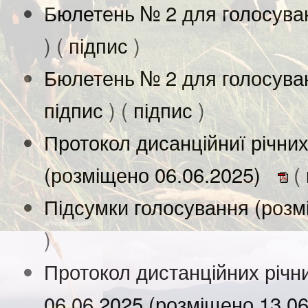
Бюлетень № 2 для голосува
) (
підпис
)
Бюлетень № 2 для голосува
підпис
) (
підпис
)
Протокол дисанційниї річних
(розміщено 06.06.2025)
(
Підсумки голосування (розм
)
Протокол дистанційних річни
06.06.2025 (розміщено 13.0