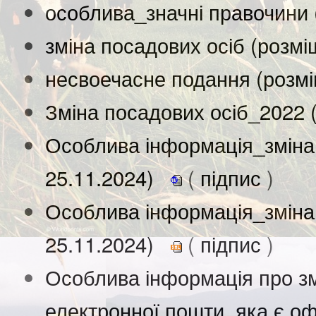
особлива_значні правочини 
зміна посадових осіб (розм
несвоечасне подання (розм
Зміна посадових осіб_2022 
Особлива інформація_зміна
25.11.2024)
(
підпис
)
Особлива інформація_зміна 
25.11.2024)
(
підпис
)
Особлива інформація про зм
електронної пошти, яка є оф