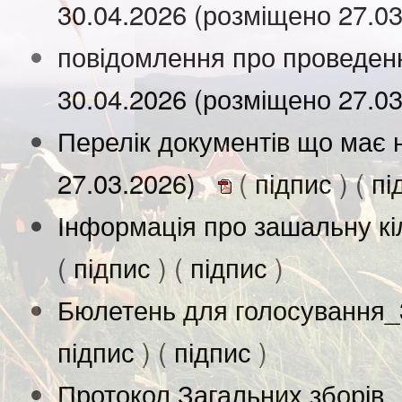
30.04.2026 (розміщено 27.0
повідомлення про проведенн
30.04.2026 (розміщено 27.0
Перелік документів що має 
27.03.2026)
(
підпис
) (
пі
Інформація про зашальну кіл
(
підпис
) (
підпис
)
Бюлетень для голосування_3
підпис
) (
підпис
)
Протокол Загальних зборів 