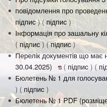
повідомлення про проведен
підпис
) (
підпис
)
Інформація про зашальну кіл
(
підпис
) (
підпис
)
Перелік документів що має 
30.04.2025)
(
підпис
) (
пі
Бюлетень № 1 для голосува
) (
підпис
)
Бюлетень № 1 PDF (розміще