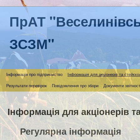
ПрАТ "Веселинівс
ЗСЗМ"
Інформація про підприємство
Інформація для акціонерів та стейкхо
Результати перевірок
Повідомлення про збори
Документи звітност
Інформація для акціонерів т
Регулярна інформація