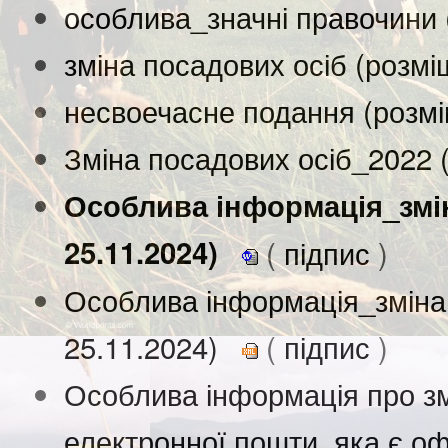
особлива_значні правочини 
зміна посадових осіб (розм
несвоечасне подання (розм
Зміна посадових осіб_2022 
Особлива інформація_змін
25.11.2024)
(
підпис
)
Особлива інформація_зміна 
25.11.2024)
(
підпис
)
Особлива інформація про зм
електронної пошти, яка є оф