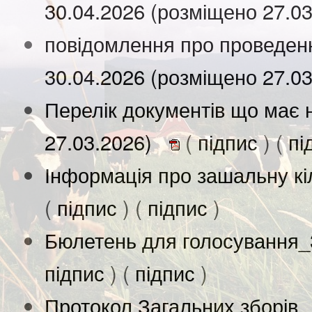
30.04.2026 (розміщено 27.0
повідомлення про проведенн
30.04.2026 (розміщено 27.0
Перелік документів що має 
27.03.2026)
(
підпис
) (
пі
Інформація про зашальну кіл
(
підпис
) (
підпис
)
Бюлетень для голосування_3
підпис
) (
підпис
)
Протокол Загальних зборів 