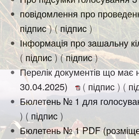
повідомлення про проведен
підпис
) (
підпис
)
Інформація про зашальну кіл
(
підпис
) (
підпис
)
Перелік документів що має 
30.04.2025)
(
підпис
) (
пі
Бюлетень № 1 для голосува
) (
підпис
)
Бюлетень № 1 PDF (розміще