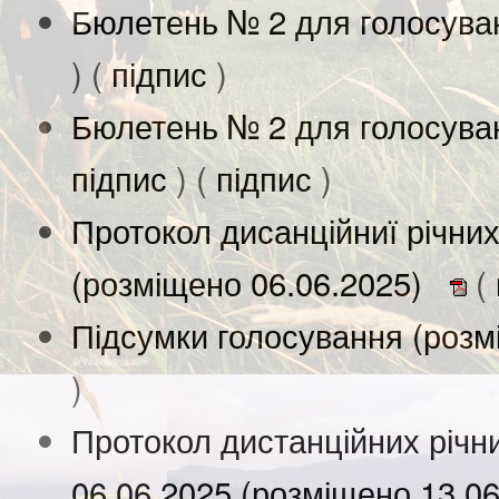
Бюлетень № 2 для голосува
) (
підпис
)
Бюлетень № 2 для голосува
підпис
) (
підпис
)
Протокол дисанційниї річних
(розміщено 06.06.2025)
(
Підсумки голосування (розм
)
Протокол дистанційних річни
06.06.2025 (розміщено 13.0